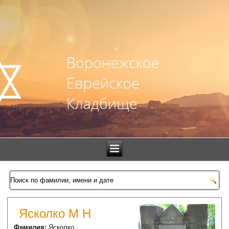
Ясколко М Н
Фамилия:
Ясколко