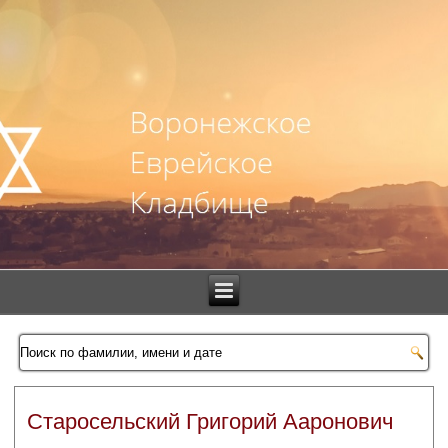
Старосельский Григорий Ааронович