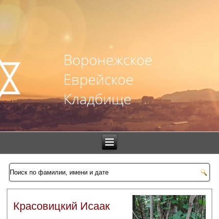
Красовицкий Исаак