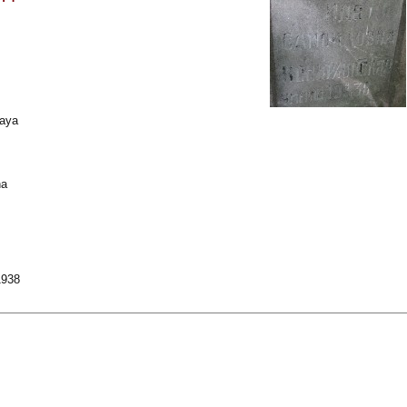
aya
na
1938