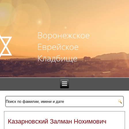
Казарновский Залман Нохимович