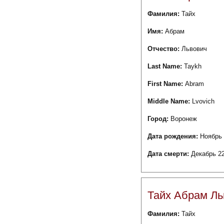
Фамилия:
Тайх
Имя:
Абрам
Отчество:
Львович
Last Name:
Taykh
First Name:
Abram
Middle Name:
Lvovich
Город:
Воронеж
Дата рождения:
Ноябрь 
Дата смерти:
Декабрь 22
Тайх Абрам Ль
Фамилия:
Тайх