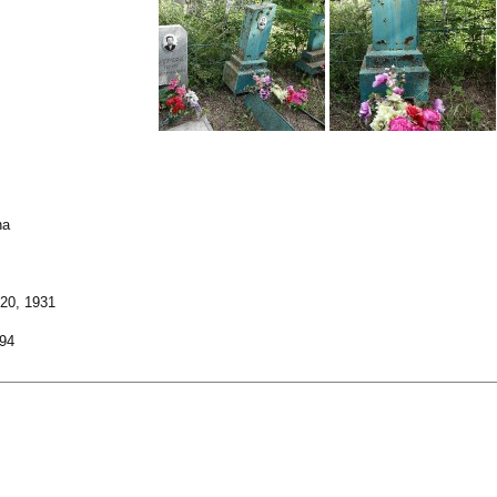
na
20, 1931
94