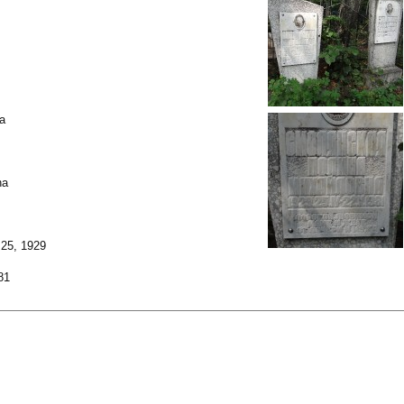
a
na
25, 1929
81