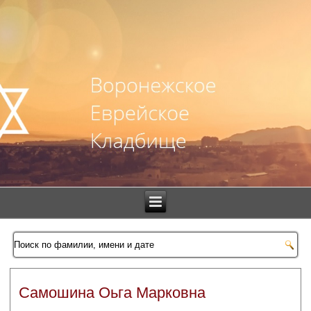
Самошина Оьга Марковна