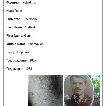
Фамилия:
Ройтблах
Имя:
Герш
Отчество:
Шлемович
Last Name:
Roytblakh
First Name:
Gersh
Middle Name:
Shlemovich
Город:
Воронеж
Год рождения:
1887
Год смерти:
1958