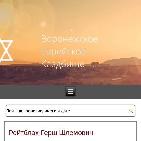
Ройтблах Герш Шлемович