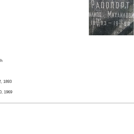
ch
, 1893
0, 1969