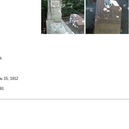
h
ь 15, 1912
91