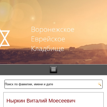
Ныркин Виталий Моесеевич