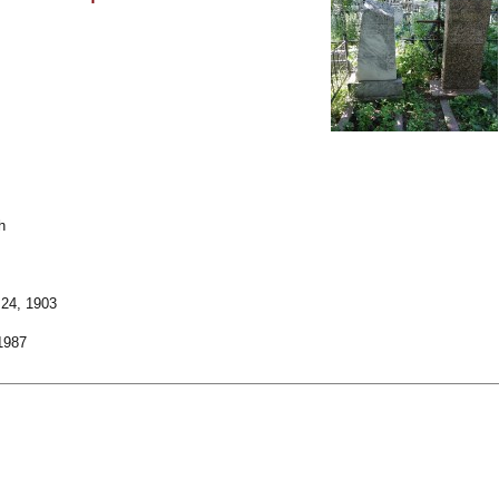
h
24, 1903
1987