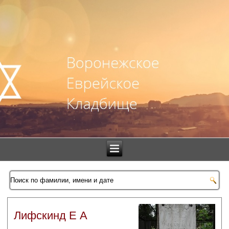
Лифскинд Е А