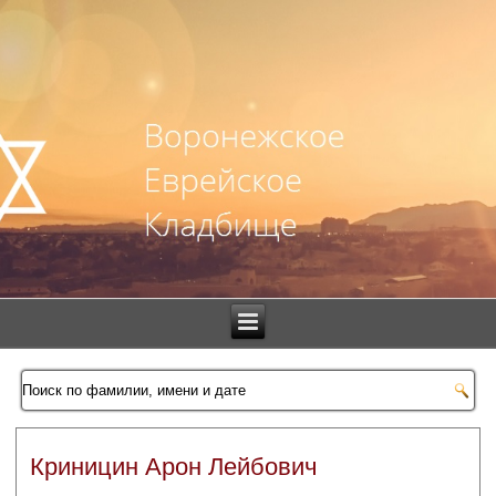
Криницин Арон Лейбович