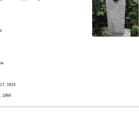
а
na
17, 1914
, 1984