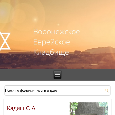
Кадиш С А