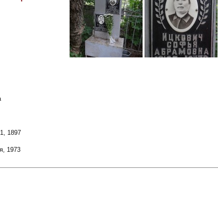
a
1, 1897
я, 1973