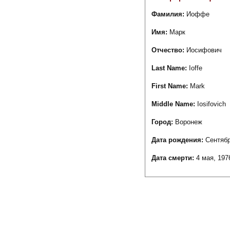
Фамилия:
Иоффе
Имя:
Марк
Отчество:
Иосифович
Last Name:
Ioffe
First Name:
Mark
Middle Name:
Iosifovich
Город:
Воронеж
Дата рождения:
Сентябр
Дата смерти:
4 мая, 197