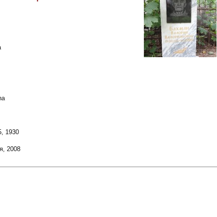
а
na
, 1930
я, 2008